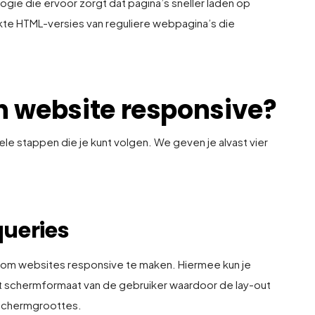
gie die ervoor zorgt dat pagina’s sneller laden op
kte HTML-versies van reguliere webpagina’s die
n website responsive?
le stappen die je kunt volgen. We geven je alvast vier
queries
l om websites responsive te maken. Hiermee kun je
het schermformaat van de gebruiker waardoor de lay-out
 schermgroottes.