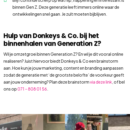
binnen Gen Z. Deze generatie leeft immers online waar de
ontwikkelingen snel gaan. Je zult moeten bijblijven.
Hulp van Donkeys & Co. bij het
binnenhalen van Generation Z?
Wil je omzetgroei binnen Generation Z? En wil je dit vooral online
realiseren? Juist hiervoor biedt Donkeys & Co een brainstorm
aan. Hoe kun je jouw marketing, content en branding aanpassen
zodat de generatie met ‘de grootste belofte’ de voorkeur geeft
aan jouw onderneming? Plan deze brainstorm
via deze link
, of bel
ons op
071 – 808 01 56
.