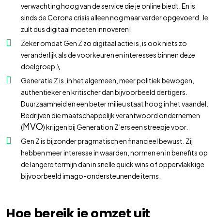
verwachting hoog van de service die je online biedt. En is
sinds de Corona crisis alleen nog maar verder opgevoerd. Je
zult dus digitaal moeten innoveren!
Zeker omdat Gen Z zo digitaal actie is, is ook niets zo
veranderlijk als de voorkeuren en interesses binnen deze
doelgroep.\
Generatie Z is, in het algemeen, meer politiek bewogen,
authentieker en kritischer dan bijvoorbeeld dertigers.
Duurzaamheid en een beter milieu staat hoog in het vaandel.
Bedrijven die maatschappelijk verantwoord ondernemen
MVO
(
) krijgen bij Generation Z’ers een streepje voor.
Gen Z is bijzonder pragmatisch en financieel bewust. Zij
hebben meer interesse in waarden, normen en in benefits op
de langere termijn dan in snelle quick wins of oppervlakkige
bijvoorbeeld imago-ondersteunende items.
Hoe bereik je omzet uit