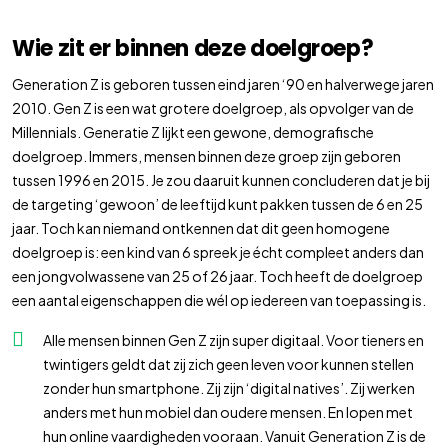
Wie zit er binnen deze doelgroep?
Generation Z is geboren tussen eind jaren ‘90 en halverwege jaren
2010. Gen Z is een wat grotere doelgroep, als opvolger van de
Millennials. Generatie Z lijkt een gewone, demografische
doelgroep. Immers, mensen binnen deze groep zijn geboren
tussen 1996 en 2015. Je zou daaruit kunnen concluderen dat je bij
de targeting ‘gewoon’ de leeftijd kunt pakken tussen de 6 en 25
jaar. Toch kan niemand ontkennen dat dit geen homogene
doelgroep is: een kind van 6 spreek je écht compleet anders dan
een jongvolwassene van 25 of 26 jaar. Toch heeft de doelgroep
een aantal eigenschappen die wél op iedereen van toepassing is.
Alle mensen binnen Gen Z zijn super digitaal. Voor tieners en
twintigers geldt dat zij zich geen leven voor kunnen stellen
zonder hun smartphone. Zij zijn ‘digital natives’. Zij werken
anders met hun mobiel dan oudere mensen. En lopen met
hun online vaardigheden vooraan. Vanuit Generation Z is de