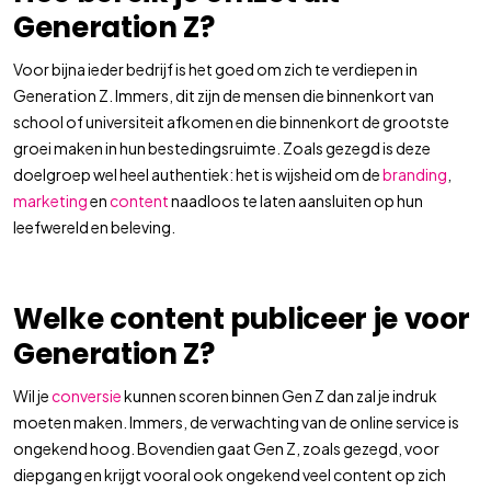
Generation Z?
Voor bijna ieder bedrijf is het goed om zich te verdiepen in
Generation Z. Immers, dit zijn de mensen die binnenkort van
school of universiteit afkomen en die binnenkort de grootste
groei maken in hun bestedingsruimte. Zoals gezegd is deze
doelgroep wel heel authentiek: het is wijsheid om de
branding
,
marketing
en
content
naadloos te laten aansluiten op hun
leefwereld en beleving.
Welke content publiceer je voor
Generation Z?
Wil je
conversie
kunnen scoren binnen Gen Z dan zal je indruk
moeten maken. Immers, de verwachting van de online service is
ongekend hoog. Bovendien gaat Gen Z, zoals gezegd, voor
diepgang en krijgt vooral ook ongekend veel content op zich