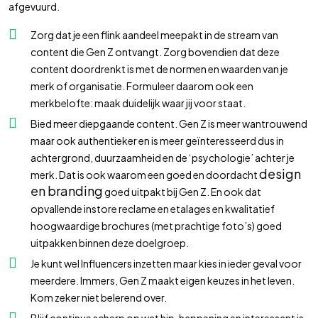
afgevuurd.
Zorg dat je een flink aandeel meepakt in de stream van
content die Gen Z ontvangt. Zorg bovendien dat deze
content doordrenkt is met de normen en waarden van je
merk of organisatie. Formuleer daarom ook een
merkbelofte: maak duidelijk waar jij voor staat.
Bied meer diepgaande content. Gen Z is meer wantrouwend
maar ook authentieker en is meer geïnteresseerd dus in
achtergrond, duurzaamheid en de ‘psychologie’ achter je
design
merk. Dat is ook waarom een goed en doordacht
en branding
goed uitpakt bij Gen Z. En ook dat
opvallende instore reclame en etalages en kwalitatief
hoogwaardige brochures (met prachtige foto’s) goed
uitpakken binnen deze doelgroep.
Je kunt wel Influencers inzetten maar kies in ieder geval voor
meerdere. Immers, Gen Z maakt eigen keuzes in het leven.
Kom zeker niet belerend over.
Blijf continue scherp op wat hip, happening en interessant is