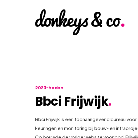
2023-heden
Bbci Frijwijk
.
Bbci Frijwijk is een toonaangevend bureau voo
keuringen en monitoring bij bouw- en infraproj
Co bouwde de vorige website voor bbci Frijwijk