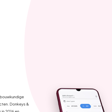
r bouwkundige
ecten. Donkeys &
 in 2016 en