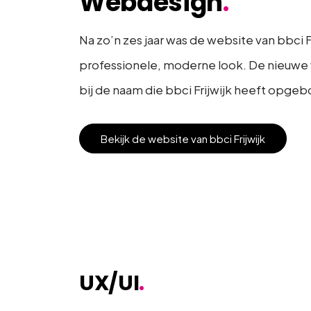
Webdesign
.
Na zo’n zes jaar was de website van bbci 
professionele, moderne look. De nieuwe w
bij de naam die bbci Frijwijk heeft opge
Bekijk de website van bbci Frijwijk
UX/UI
.