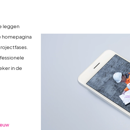
e leggen
e homepagina
projectfases.
fessionele
eker in de
ieuw