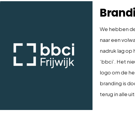
Brand
We hebben d
naar een volwa
nadruk lag op h
‘bbci’. Het n
logo om de he
branding is do
terug in alle ui