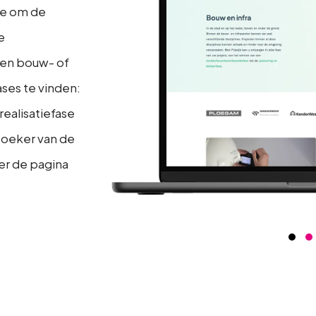
we om de
e
 een bouw- of
fases te vinden:
realisatiefase
zoeker van de
er de pagina