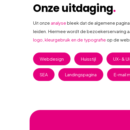
Onze uitdaging
.
Uit onze
analyse
bleek dat de algemene pagina’
leiden. Hiermee wordt de bezoekerservaring a
logo, kleurgebruik en de typografie
op de webs
Webdesign
Huisstijl
UX- & U
SEA
Landingspagina
E-mail 