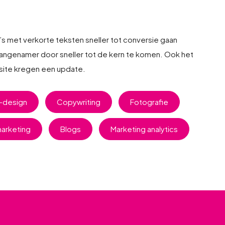
s met verkorte teksten sneller tot conversie gaan
angenamer door sneller tot de kern te komen. Ook het
ite kregen een update.
I-design
Copywriting
Fotografie
marketing
Blogs
Marketing analytics