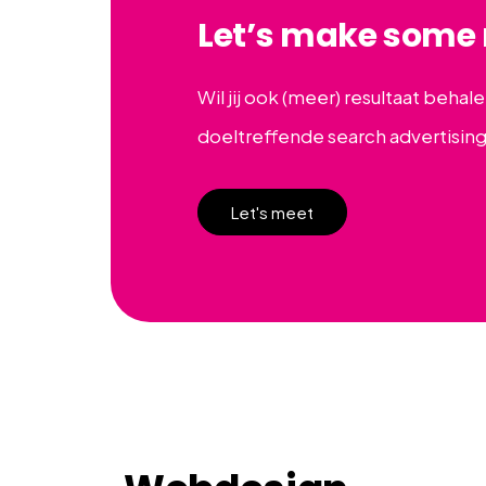
Let’s make some 
Wil jij ook (meer) resultaat beha
doeltreffende search advertising
Let's meet