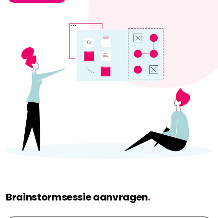
Brainstormsessie aanvragen
.