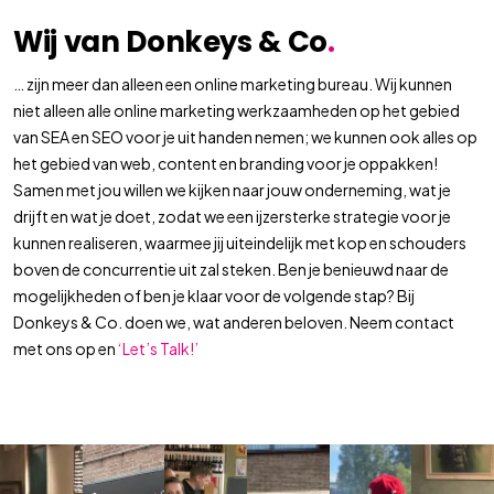
Wij van Donkeys & Co
.
… zijn meer dan alleen een online marketing bureau. Wij kunnen
niet alleen alle online marketing werkzaamheden op het gebied
van SEA en SEO voor je uit handen nemen; we kunnen ook alles op
het gebied van web, content en branding voor je oppakken!
Samen met jou willen we kijken naar jouw onderneming, wat je
drijft en wat je doet, zodat we een ijzersterke strategie voor je
kunnen realiseren, waarmee jij uiteindelijk met kop en schouders
boven de concurrentie uit zal steken. Ben je benieuwd naar de
mogelijkheden of ben je klaar voor de volgende stap? Bij
Donkeys & Co. doen we, wat anderen beloven. Neem contact
met ons op en
‘Let’s Talk!’