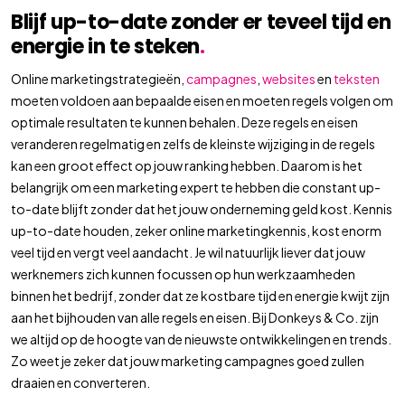
Blijf up-to-date zonder er teveel tijd en
energie in te steken
.
Online marketingstrategieën,
campagnes
,
websites
en
teksten
moeten voldoen aan bepaalde eisen en moeten regels volgen om
optimale resultaten te kunnen behalen. Deze regels en eisen
veranderen regelmatig en zelfs de kleinste wijziging in de regels
kan een groot effect op jouw ranking hebben. Daarom is het
belangrijk om een marketing expert te hebben die constant up-
to-date blijft zonder dat het jouw onderneming geld kost. Kennis
up-to-date houden, zeker online marketingkennis, kost enorm
veel tijd en vergt veel aandacht. Je wil natuurlijk liever dat jouw
werknemers zich kunnen focussen op hun werkzaamheden
binnen het bedrijf, zonder dat ze kostbare tijd en energie kwijt zijn
aan het bijhouden van alle regels en eisen. Bij Donkeys & Co. zijn
we altijd op de hoogte van de nieuwste ontwikkelingen en trends.
Zo weet je zeker dat jouw marketing campagnes goed zullen
draaien en converteren.