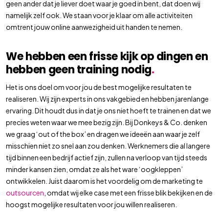
geen ander dat je liever doet waar je goed in bent, dat doen wij
namelijk zelf ook. We staan voor je klaar om alle activiteiten
omtrent jouw online aanwezigheid uit handen te nemen.
We hebben een frisse kijk op dingen en
hebben geen training nodig
.
Het is ons doel om voor jou de best mogelijke resultaten te
realiseren. Wij zijn experts in ons vakgebied en hebben jarenlange
ervaring. Dit houdt dus in dat je ons niet hoeft te trainen en dat we
precies weten waar we mee bezig zijn. Bij Donkeys & Co. denken
we graag ‘out of the box’ en dragen we ideeën aan waar je zelf
misschien niet zo snel aan zou denken. Werknemers die al langere
tijd binnen een bedrijf actief zijn, zullen na verloop van tijd steeds
minder kansen zien, omdat ze als het ware ‘oogkleppen’
ontwikkelen. Juist daarom is het voordelig om de marketing te
outsourcen
, omdat wij elke case met een frisse blik bekijken en de
hoogst mogelijke resultaten voor jou willen realiseren.