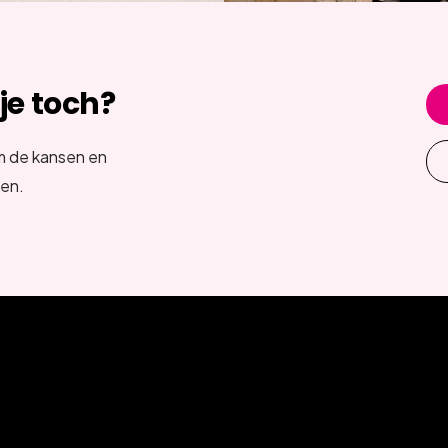
 je toch?
m de kansen en
ken.