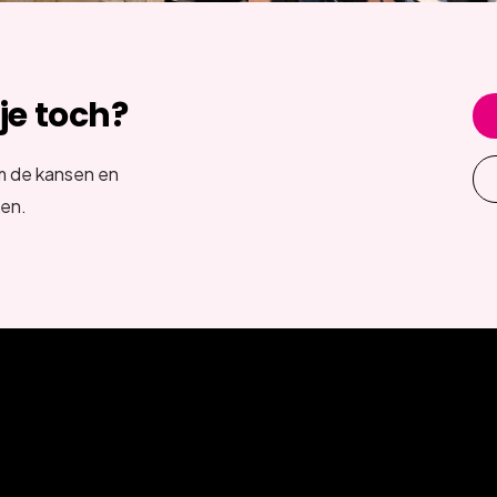
 je toch?
m de kansen en
ken.