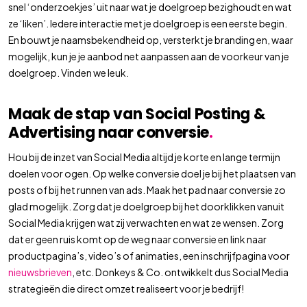
snel ‘onderzoekjes’ uit naar wat je doelgroep bezighoudt en wat
ze ‘liken’. Iedere interactie met je doelgroep is een eerste begin.
En bouwt je naamsbekendheid op, versterkt je branding en, waar
mogelijk, kun je je aanbod net aanpassen aan de voorkeur van je
doelgroep. Vinden we leuk.
Maak de stap van Social Posting &
Advertising naar conversie
.
Hou bij de inzet van Social Media altijd je korte en lange termijn
doelen voor ogen. Op welke conversie doel je bij het plaatsen van
posts of bij het runnen van ads. Maak het pad naar conversie zo
glad mogelijk. Zorg dat je doelgroep bij het doorklikken vanuit
Social Media krijgen wat zij verwachten en wat ze wensen. Zorg
dat er geen ruis komt op de weg naar conversie en link naar
productpagina’s, video’s of animaties, een inschrijfpagina voor
nieuwsbrieven
, etc. Donkeys & Co. ontwikkelt dus Social Media
strategieën die direct omzet realiseert voor je bedrijf!