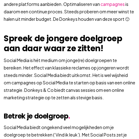
andere platforms aanbieden. Optimaliseren van
campagnes
is
daarom een continue proces. Steeds proberen om meer winst te
halen uit minder budget. De Donkeys houden van deze sport 🙂
Spreek de jongere doelgroep
aan daar waar ze zitten!
Social Media is hét medium om jonge(re) doelgroepen te
bereiken. Het effect van klassieke reclames op jongeren wordt
steeds minder. Social Media biedt uitkomst. Het is wel wijsheid
om campagnes op Social Media te starten op basis van een online
strategie. Donkeys & Co biedt canvas sessies om een online
marketing strategie op te zetten als stevige basis.
Betrek je doelgroep
.
Social Media biedt ongekend veel mogelijkheden om je
doelgroep te betrekken (‘Vind ik leuk’). Met Social Posts zet je