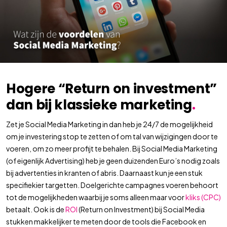
Hogere “Return on investment”
dan bij klassieke marketing
.
Zet je Social Media Marketing in dan heb je 24/7 de mogelijkheid
om je investering stop te zetten of om tal van wijzigingen door te
voeren, om zo meer profijt te behalen. Bij Social Media Marketing
(of eigenlijk Advertising) heb je geen duizenden Euro’s nodig zoals
bij advertenties in kranten of abris. Daarnaast kun je een stuk
specifiekier targetten. Doelgerichte campagnes voeren behoort
tot de mogelijkheden waarbij je soms alleen maar voor
kliks (CPC)
betaalt. Ook is de
ROI
(Return on Investment) bij Social Media
stukken makkelijker te meten door de tools die Facebook en