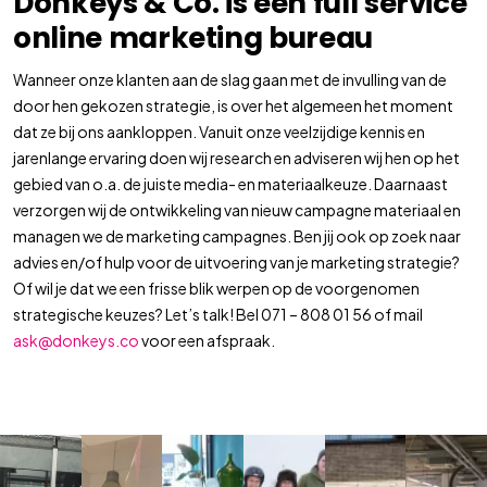
Donkeys & Co. is een full service
online marketing bureau
Wanneer onze klanten aan de slag gaan met de invulling van de
door hen gekozen strategie, is over het algemeen het moment
dat ze bij ons aankloppen. Vanuit onze veelzijdige kennis en
jarenlange ervaring doen wij research en adviseren wij hen op het
gebied van o.a. de juiste media- en materiaalkeuze. Daarnaast
verzorgen wij de ontwikkeling van nieuw campagne materiaal en
managen we de marketing campagnes. Ben jij ook op zoek naar
advies en/of hulp voor de uitvoering van je marketing strategie?
Of wil je dat we een frisse blik werpen op de voorgenomen
strategische keuzes? Let’s talk! Bel 071 – 808 01 56 of mail
ask@donkeys.co
voor een afspraak.