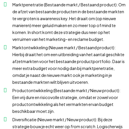
Marktpenetratie
(Bestaande markt / Bestaand product): Om
de afzet van bestaande producten in de bestaande markten
te vergroten is awareness key. Het draait om (op nieuwe
manieren) meer geluid maken en zo meer top of mind te
komen. In short komt deze strategie dus neer op het
verruimen van het marketing- en reclame budget.
Marktontwikkeling
(Nieuwe markt / Bestaand product):
Hierbij draait het om een uitbreiding van het aantal geschikte
afzetmarkten voor het bestaande productportfolio. Daar is
meer extra budget voor nodig dan bij marktpenetratie,
omdat je naast de nieuwe markt ook je marketing in je
bestaande markten wilt blijven uitvoeren.
Productontwikkeling
(Bestaande markt / Nieuw product):
Een vrij dure en risicovolle strategie, omdat er zowel voor
productontwikkeling als het vermarkten ervan budget
beschikbaar moet zijn.
Diversificatie
(Nieuwe markt / Nieuw product): Bij deze
strategie bouw je echt weer op
from scratch
. Logischerwijs