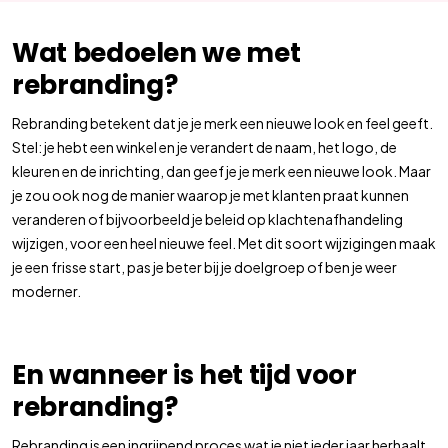
Wat bedoelen we met
rebranding?
Rebranding betekent dat je je merk een nieuwe look en feel geeft.
Stel: je hebt een winkel en je verandert de naam, het logo, de
kleuren en de inrichting, dan geef je je merk een nieuwe look. Maar
je zou ook nog de manier waarop je met klanten praat kunnen
veranderen of bijvoorbeeld je beleid op klachtenafhandeling
wijzigen, voor een heel nieuwe feel. Met dit soort wijzigingen maak
je een frisse start, pas je beter bij je doelgroep of ben je weer
moderner.
En wanneer is het tijd voor
rebranding?
Rebranding is een ingrijpend proces wat je niet ieder jaar herhaalt.