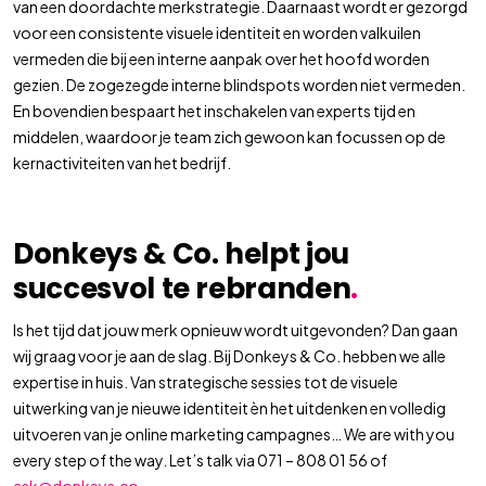
van een doordachte merkstrategie. Daarnaast wordt er gezorgd
voor een consistente visuele identiteit en worden valkuilen
vermeden die bij een interne aanpak over het hoofd worden
gezien. De zogezegde interne blindspots worden niet vermeden.
En bovendien bespaart het inschakelen van experts tijd en
middelen, waardoor je team zich gewoon kan focussen op de
kernactiviteiten van het bedrijf.
Donkeys & Co. helpt jou
succesvol te rebranden
.
Is het tijd dat jouw merk opnieuw wordt uitgevonden? Dan gaan
wij graag voor je aan de slag. Bij Donkeys & Co. hebben we alle
expertise in huis. Van strategische sessies tot de visuele
uitwerking van je nieuwe identiteit èn het uitdenken en volledig
uitvoeren van je online marketing campagnes… We are with you
every step of the way. Let’s talk via 071 – 808 01 56 of