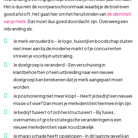
Het is dus niet de voorjaarsschoonmaak waarbij je de boel even
goed afstoft. Het gaat hier om het heruitvinden van
de identiteit
van je merk
. Dat moet dus goed doordacht zijn. Overweeg een
rebranding als:
Je merk verouderd is – Je logo, huisstijl en boodschap sluiten
niet meer aan bij de moderne markt of je concurrenten
streven je voorbij in uitstraling.
Je doelgroep is veranderd – Een verschuiving in
klantbehoeften of een uitbreiding naar een nieuwe
doelgroep kan betekenen dat je merk aangepast moet
worden.
Je positionering niet meer klopt – Heeft je bedrijf een nieuwe
missie of visie? Dan moet je merkidentiteit hiermee in lijn zijn.
Je bedrijf fuseert of zich herstructureert – Bij fusies,
overnames of grote strategische veranderingen is een
nieuwe merkidentiteit vaak noodzakelijk.
Je imago schade heeft opgelopen – In dit laatste gevel kan