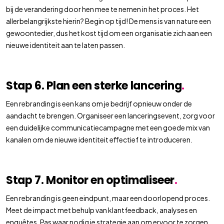
bij de verandering door hen mee te nemen in het proces. Het
allerbelangrijkste hierin? Begin op tijd! De mens is van nature een
gewoontedier, dus het kost tijd om een organisatie zich aan een
nieuwe identiteit aan te laten passen.
Stap 6. Plan een sterke lancering
.
Een rebranding is een kans om je bedrijf opnieuw onder de
aandacht te brengen. Organiseer een lanceringsevent, zorg voor
een duidelijke communicatiecampagne met een goede mix van
kanalen om de nieuwe identiteit effectief te introduceren.
Stap 7. Monitor en optimaliseer
.
Een rebranding is geen eindpunt, maar een doorlopend proces.
Meet de impact met behulp van klantfeedback, analyses en
enquêtes. Pas waar nodig je strategie aan om ervoor te zorgen