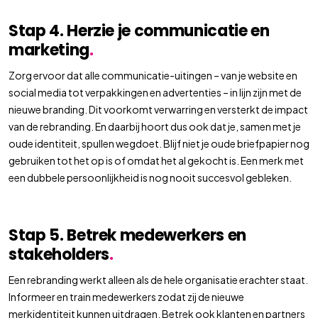
Stap 4. Herzie je communicatie en
marketing
.
Zorg ervoor dat alle communicatie-uitingen – van je website en
social media tot verpakkingen en advertenties – in lijn zijn met de
nieuwe branding. Dit voorkomt verwarring en versterkt de impact
van de rebranding. En daarbij hoort dus ook dat je, samen met je
oude identiteit, spullen wegdoet. Blijf niet je oude briefpapier nog
gebruiken tot het op is of omdat het al gekocht is. Een merk met
een dubbele persoonlijkheid is nog nooit succesvol gebleken.
Stap 5. Betrek medewerkers en
stakeholders
.
Een rebranding werkt alleen als de hele organisatie erachter staat.
Informeer en train medewerkers zodat zij de nieuwe
merkidentiteit kunnen uitdragen. Betrek ook klanten en partners