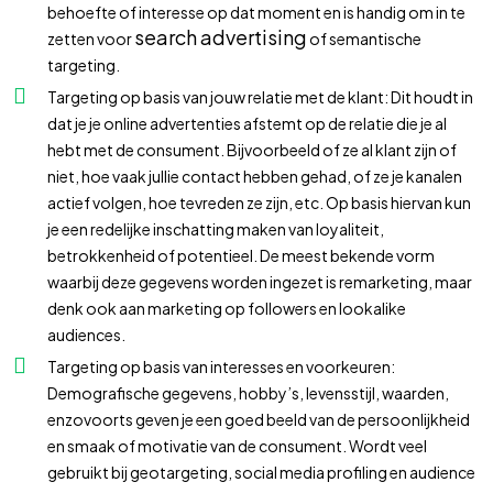
behoefte of interesse op dat moment en is handig om in te
search advertising
zetten voor
of semantische
targeting.
Targeting op basis van jouw relatie met de klant: Dit houdt in
dat je je online advertenties afstemt op de relatie die je al
hebt met de consument. Bijvoorbeeld of ze al klant zijn of
niet, hoe vaak jullie contact hebben gehad, of ze je kanalen
actief volgen, hoe tevreden ze zijn, etc. Op basis hiervan kun
je een redelijke inschatting maken van loyaliteit,
betrokkenheid of potentieel. De meest bekende vorm
waarbij deze gegevens worden ingezet is remarketing, maar
denk ook aan marketing op followers en lookalike
audiences.
Targeting op basis van interesses en voorkeuren:
Demografische gegevens, hobby’s, levensstijl, waarden,
enzovoorts geven je een goed beeld van de persoonlijkheid
en smaak of motivatie van de consument. Wordt veel
gebruikt bij geotargeting, social media profiling en audience