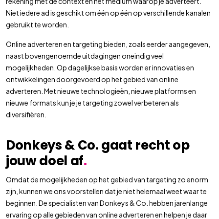
rekening met de context en het medium waarop je adverteert.
Niet iedere ad is geschikt om één op één op verschillende kanalen
gebruikt te worden.
Online adverteren en targeting bieden, zoals eerder aangegeven,
naast bovengenoemde uitdagingen oneindig veel
mogelijkheden. Op dagelijkse basis worden er innovaties en
ontwikkelingen doorgevoerd op het gebied van online
adverteren. Met nieuwe technologieën, nieuwe platforms en
nieuwe formats kun je je targeting zowel verbeteren als
diversifiëren.
Donkeys & Co. gaat recht op
jouw doel af
.
Omdat de mogelijkheden op het gebied van targeting zo enorm
zijn, kunnen we ons voorstellen dat je niet helemaal weet waar te
beginnen. De specialisten van Donkeys & Co. hebben jarenlange
ervaring op alle gebieden van online adverteren en helpen je daar