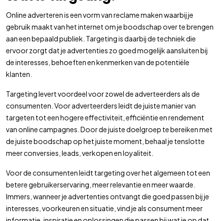
Online adverteren is een vorm van reclame maken waarbij je
gebruik maakt van het internet om je boodschap over te brengen
aan een bepaald publiek. Targeting is daarbij de techniek die
ervoor zorgt dat je advertenties zo goed mogelijk aansluiten bij
de interesses, behoeften en kenmerken van de potentiële
klanten.
Targeting levert voordeel voor zowel de adverteerders als de
consumenten. Voor adverteerders leidt de juiste manier van
targeten tot een hogere effectiviteit, efficiëntie en rendement
van online campagnes. Door de juiste doelgroep te bereiken met
de juiste boodschap op het juiste moment, behaal je tenslotte
meer conversies, leads, verkopen en loyaliteit.
Voor de consumenten leidt targeting over het algemeen tot een
betere gebruikerservaring, meer relevantie en meer waarde.
Immers, wanneer je advertenties ontvangt die goed passen bij je
interesses, voorkeuren en situatie, vind je als consument meer
informatie, inspiratie en oplossingen die passen bij wat je op dat