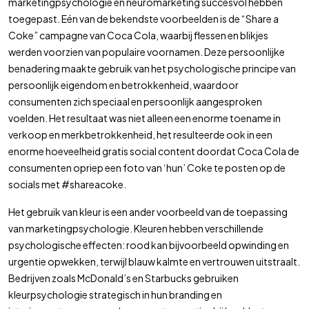
marketingpsychologie en neuromarketing succesvol hebben
toegepast. Eén van de bekendste voorbeelden is de “Share a
Coke” campagne van Coca Cola, waarbij flessen en blikjes
werden voorzien van populaire voornamen. Deze persoonlijke
benadering maakte gebruik van het psychologische principe van
persoonlijk eigendom en betrokkenheid, waardoor
consumenten zich speciaal en persoonlijk aangesproken
voelden. Het resultaat was niet alleen een enorme toename in
verkoop en merkbetrokkenheid, het resulteerde ook in een
enorme hoeveelheid gratis social content doordat Coca Cola de
consumenten opriep een foto van ‘hun’ Coke te posten op de
socials met #shareacoke.
Het gebruik van kleur is een ander voorbeeld van de toepassing
van marketingpsychologie. Kleuren hebben verschillende
psychologische effecten: rood kan bijvoorbeeld opwinding en
urgentie opwekken, terwijl blauw kalmte en vertrouwen uitstraalt.
Bedrijven zoals McDonald’s en Starbucks gebruiken
kleurpsychologie strategisch in hun branding en