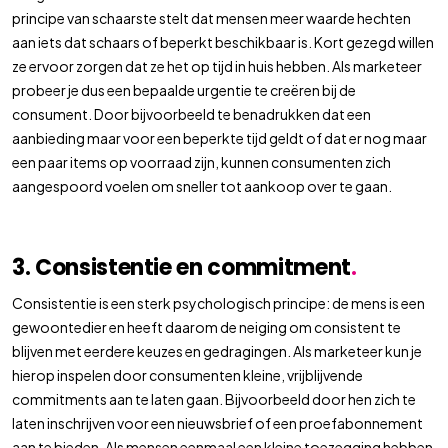
principe van schaarste stelt dat mensen meer waarde hechten
aan iets dat schaars of beperkt beschikbaar is. Kort gezegd willen
ze ervoor zorgen dat ze het op tijd in huis hebben. Als marketeer
probeer je dus een bepaalde urgentie te creëren bij de
consument. Door bijvoorbeeld te benadrukken dat een
aanbieding maar voor een beperkte tijd geldt of dat er nog maar
een paar items op voorraad zijn, kunnen consumenten zich
aangespoord voelen om sneller tot aankoop over te gaan.
3. Consistentie en commitment
.
Consistentie is een sterk psychologisch principe: de mens is een
gewoontedier en heeft daarom de neiging om consistent te
blijven met eerdere keuzes en gedragingen. Als marketeer kun je
hierop inspelen door consumenten kleine, vrijblijvende
commitments aan te laten gaan. Bijvoorbeeld door hen zich te
laten inschrijven voor een nieuwsbrief of een proefabonnement
aan te bieden. Als mensen eenmaal een kleine toezegging hebben