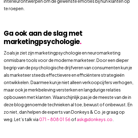
interieurontwerpen om de gewenste emoties bij hun klanten op
te roepen.
Ga ook aan de slag met
marketingpsychologie
.
Zoals je ziet zijn marketingpsychologie en neuromarketing
onmisbare tools voor de moderne marketeer. Door een dieper
begrip van de psychologische drijfveren van consumenten kun je
als marketeer steeds effectievere en efficiëntere strategieën
ontwikkelen. Daarmee kun je niet alleen verkoopcijfers verhogen,
maar ook je merkbeleving versterken en langdurige relaties
opbouwen met klanten. Waarschijnlijk pas je de meeste van de in
deze blog genoemde technieken al toe, bewust of onbewust. En
zo niet, dan helpen de experts van Donkeys & Co. je graag op
weg. Let’s talk via
071 – 808 01 56
of
ask@donkeys.co
.