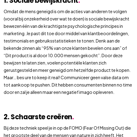
1. Sociale bewijskracht
.
Omdat de mens geneigd is om de acties van anderen te volgen
(vooral bij onzekerheid over wat te doen) is sociale bewijskracht
bewezen één van de krachtigste psychologische principes in
marketing. Je past dit toe door middel van klantbeoordelingen,
testimonials en gebruiksstatistieken te tonen. Denk aan de
bekende zinnen als “95% van onze klanten bevelen ons aan” of
“Dit product is al door 10.000 mensen gekocht”. Door deze
bewijzen te laten zien, voelen potentiële klanten zich
gerustgesteld en meer geneigd om hetzelfde product te kopen.
Maar… bes ure to keep it real! Communiceer geen valse data om
tot aankoop te pushen. Dit hebben consumenten binnen no time
door en zal je alleen maar een negatief imago opleveren.
2. Schaarste creëren
.
Bij deze techniek speel je in op de FOMO (Fear Of Missing Out) die
het grootste deel van de mensen van nature in zich heeft. Het