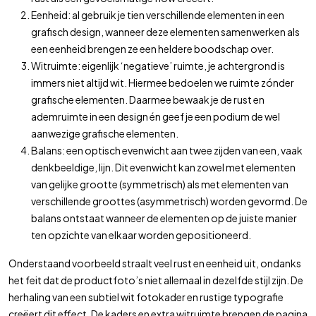
Eenheid: al gebruik je tien verschillende elementen in een
grafisch design, wanneer deze elementen samenwerken als
een eenheid brengen ze een heldere boodschap over.
Witruimte: eigenlijk ‘negatieve’ ruimte, je achtergrond is
immers niet altijd wit. Hiermee bedoelen we ruimte zónder
grafische elementen. Daarmee bewaak je de rust en
ademruimte in een design én geef je een podium de wel
aanwezige grafische elementen.
Balans: een optisch evenwicht aan twee zijden van een, vaak
denkbeeldige, lijn. Dit evenwicht kan zowel met elementen
van gelijke grootte (symmetrisch) als met elementen van
verschillende groottes (asymmetrisch) worden gevormd. De
balans ontstaat wanneer de elementen op de juiste manier
ten opzichte van elkaar worden gepositioneerd.
Onderstaand voorbeeld straalt veel rust en
eenheid
uit, ondanks
het feit dat de productfoto’s niet allemaal in dezelfde stijl zijn. De
herhaling
van een subtiel wit fotokader en rustige typografie
creëert dit effect. De kaders en extra
witruimte
brengen de pagina