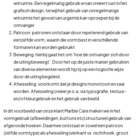
witruimte. Een regelmatig gebruik ervan creëert rust in het
grafisch design, terwijl het gebruik van onregelmatige
witruimte het gevoel van urgentie kan oproepen bij de
ontvanger.
Patroon: patronen ontstaan door repeterend gebruik van
eenzelfde vorm, waarin die vorm best in verschillende
formaten kan worden gebruikt.
Beweging: hierbij gaat het om ‘hoe de ontvanger zich door
de uiting beweegt’. Door het op de juiste manier gebruiken
van diverse elementen wordt hij/zij op een logische wijze
door de uiting begeleid.
Afwisseling: voorkomt dat je designs monotoon en saai
worden. Afwisseling creëer je o.a. via typografie, textuur-
en/of kleurgebruik en het gebruik van beeld.
In dit voorbeeld van onze klant Marble Care maken we in het
vormgebruik (afbeeldingen, buttons etc) structureel gebruik van
afgeronde hoeken. Daarmee ontstaat er zowel een
patroon
(zelfde vormtype) als
afwisseling
(vierkant vs. rechthoek, groot