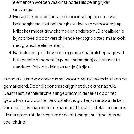
elementen worden vaak instinctief als belangrijker
ontvangen.
Hiërarchie: de indeling van de boodschap op orde van
belangrijkheid. Het belangrijkste deel van de boodschap
krijgt het meest gewicht mee en andersom. Dit realiseer je
bijvoorbeeld door verschillende tekstgroottes, maar ook
met grafische elementen.
Nadruk: met positieve of ‘negatieve’ nadruk bepaal je wat
het meeste aandacht (bijv. de aanbieding) of het minste
aandacht (bijv. de kleine lettertjes) krijgt.
In onderstaand voorbeeld is het woord ‘vernieuwende’ als enige
gemarkeerd. Door dit
contrast
krijgt het dus extra
nadruk
.
Daarnaast is er
hiërarchie
aangebracht in de tekst door het
gebruik van
proportie
. De koptekst is groter, waardoor de kern
van de boodschap direct de aandacht trekt. De tekst eronder is
kleiner en vormt daarmee voor de ontvanger automatisch de
toelichting.