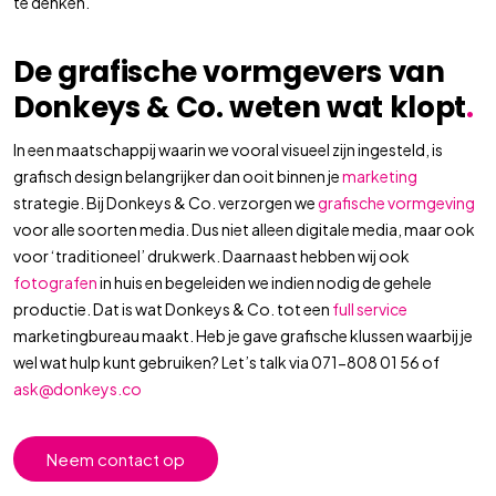
te denken.
De grafische vormgevers van
Donkeys & Co. weten wat klopt
.
In een maatschappij waarin we vooral visueel zijn ingesteld, is
grafisch design belangrijker dan ooit binnen je
marketing
strategie. Bij Donkeys & Co. verzorgen we
grafische vormgeving
voor alle soorten media. Dus niet alleen digitale media, maar ook
voor ‘traditioneel’ drukwerk. Daarnaast hebben wij ook
fotografen
in huis en begeleiden we indien nodig de gehele
productie. Dat is wat Donkeys & Co. tot een
full service
marketingbureau maakt. Heb je gave grafische klussen waarbij je
wel wat hulp kunt gebruiken? Let’s talk via 071-808 01 56 of
ask@donkeys.co
Neem contact op