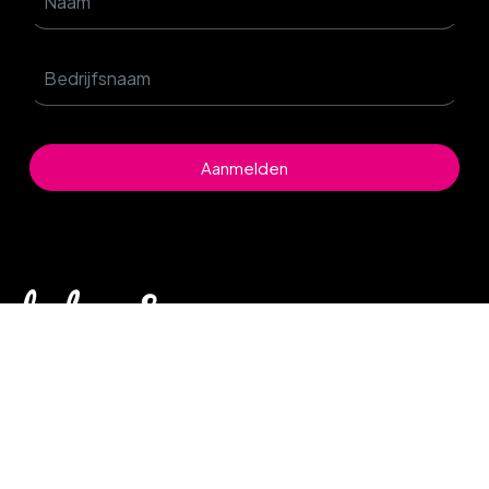
Aanmelden
© 2026 Donkeys & Co. - All rights reserved |
Algemene voorwaarden
|
Privacy policy
|
Cookieverklaring