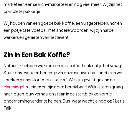
marketeer, een search-marketeer en nog veel meer. Wij zijn het
complete pakketje!
Wij houden van een goede bak koffie, een uitgebreide lunch en
een potje tafelvoetbal. Met andere woorden: wij zijn harde
werkers en genieten van het leven!
Zin In Een Bak Koffie?
Natuurlijk hebben wij zin in een bak koffie! Leuk dat je het vraagt.
Stuur ons even een berichtje via onze nieuwe chatfunctie en we
spreken binnenkort met elkaar af. We zijn gevestigd aan de
Maresingel
in Leiden en zijn goed bereikbaar! Wij luisteren graag
naar jou en jouw verhaal en staan in de startblokken om je
onderneming verder te helpen. Dus, waar wacht je nog op? Let’s
Talk.