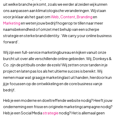
uit welke branche je komt, zoals we eerder al zeiden wij kunnen
ons aanpassen aan klimatologische veranderingen. Wij staan
voor je klaar als het gaat om
Web
,
Content
,
Branding
en
Marketing
en weten jouw bedrijf hogerop te tillen naar meer
naamsbekendheid of omzet met behulp van een scherpe
strategie en sterke brand identity. ‘We carry your online business
forward’.
Wij zijn een full-service marketingbureau en kijken vanuit onze
burcht uit over alle verschillende online gebieden. Wij, Donkeys &
Co. zijn de pittbulls onder de ezels! Wij zetten onze tanden in je
project en laten pas los als het ultieme succes is bereikt. Wij
nemen maar wat graag je marketinglast uit handen, hierdoor kun
jij je focussen op de ontwikkeling en de core business van je
bedrijf.
Heb je een moderne en doeltreffende website nodig? Heeft jouw
onderneming een frisse en originele marketingcampagne nodig?
Heb je een Social Media
strategie
nodig? Het is allemaal geen