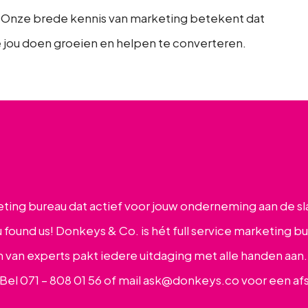
. Onze brede kennis van marketing betekent dat
 jou doen groeien en helpen te converteren.
eting bureau dat actief voor jouw onderneming aan de sl
ound us! Donkeys & Co. is hét full service marketing b
van experts pakt iedere uitdaging met alle handen aan
Bel 071 – 808 01 56 of mail
ask@donkeys.co
voor een af